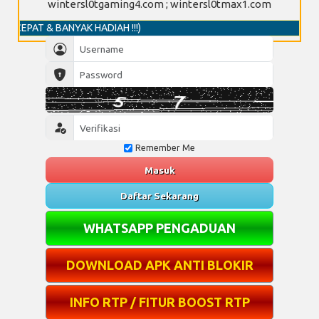
wintersl0tgaming4.com ; wintersl0tmax1.com
CEPAT & BANYAK HADIAH !!!)
Remember Me
Masuk
Daftar Sekarang
WHATSAPP PENGADUAN
DOWNLOAD APK ANTI BLOKIR
INFO RTP / FITUR BOOST RTP