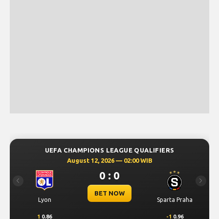
UEFA CHAMPIONS LEAGUE QUALIFIERS
August 12, 2026 — 02:00 WIB
0 : 0
Previous
Next
BET NOW
Lyon
Sparta Praha
1
0.86
-1
0.96