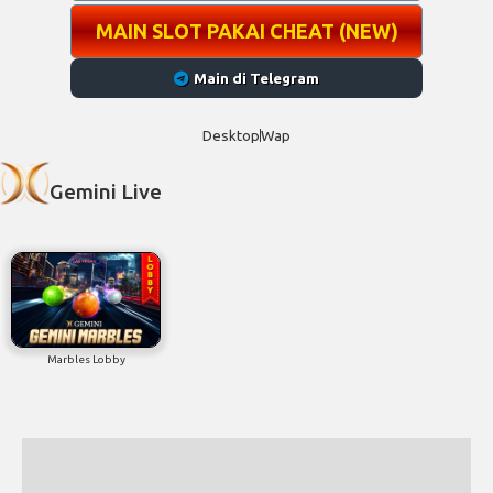
MAIN SLOT PAKAI CHEAT (NEW)
Main di Telegram
Desktop
Wap
Gemini Live
Marbles Lobby